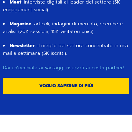
Meet
: interviste digitali ai leader del settore (5K
engagement social)
Magazine
: articoli, indagini di mercato, ricerche e
analisi (20K sessioni, 15K visitatori unici)
Newsletter
: il meglio del settore concentrato in una
mail a settimana (5K iscritti).
Dai un’occhiata ai vantaggi riservati ai nostri partner!
VOGLIO SAPERNE DI PIÙ!