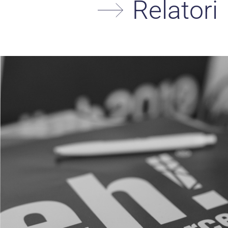
Relatori
SE
OR
E-ma
Tel.:
Cond