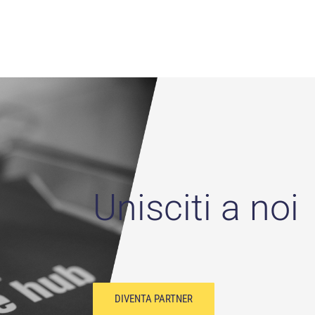
GRETERIA
ULTIME DAL BLOG
Unisciti a noi
GANIZZATIVA
Ogni sconto crea un precedent
(anche quando aumenta le vend
il:
info@ecommercehub.it
+39 3395052263
Quando un ecommerce ha trop
prodotti (e il problema non è il
izioni generali
–
Privacy
DIVENTA PARTNER
catalogo)