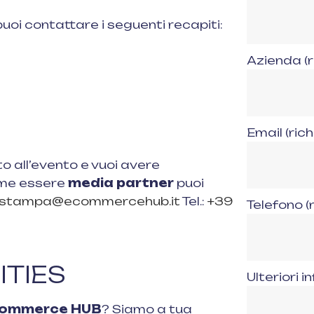
puoi contattare i seguenti recapiti:
Azienda (r
Email (rich
to all’evento e vuoi avere
me essere
media partner
puoi
iostampa@ecommercehub.it
Tel.:
+39
Telefono (
TIES
Ulteriori 
ommerce HUB
? Siamo a tua