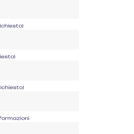
ichiesto)
iesto)
richiesto)
informazioni