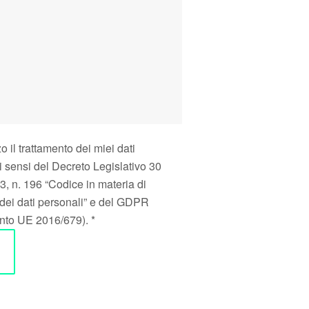
MENU
Home
e
ite)
Eh!Wards 2026
o il trattamento dei miei dati
pi
Chi siamo
i sensi del Decreto Legislativo 30
, n. 196 “Codice in materia di
Le edizioni
dei dati personali” e del GDPR
Diventa partner
to UE 2016/679). *
 il tuo
Magazine
Contatti