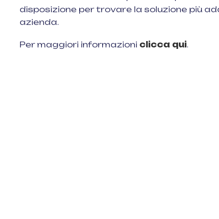
disposizione per trovare la soluzione più ad
azienda.
Per maggiori informazioni
clicca qui
.
SE
OR
E-m
in
Tel.
Con
Pri
Ecommerce HUB © 2022 – Tutti i
diritti riservati