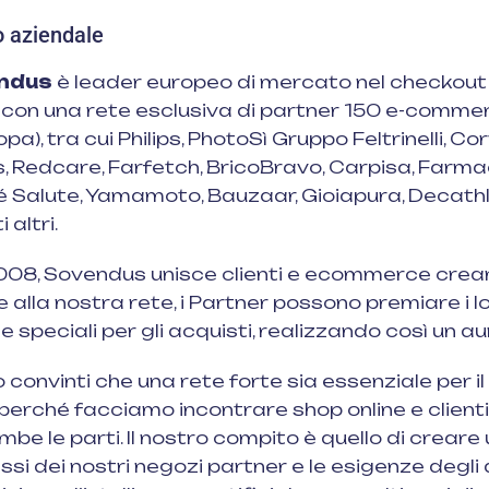
o aziendale
ndus
è leader europeo di mercato nel checkout 
 con una rete esclusiva di partner 150 e-commerce
opa), tra cui Philips, PhotoSì Gruppo Feltrinelli, Co
, Redcare, Farfetch, BricoBravo, Carpisa, Farmac
é Salute, Yamamoto, Bauzaar, Gioiapura, Decathlon
 altri.
008, Sovendus unisce clienti e ecommerce crean
GRETERIA
ULTIME DAL BLOG
 alla nostra rete, i Partner possono premiare i lo
GANIZZATIVA
e speciali per gli acquisti, realizzando così un a
Ogni sconto crea un precedent
(anche quando aumenta le vend
ail:
 convinti che una rete forte sia essenziale per i
fo@ecommercehub.it
Quando un ecommerce ha trop
perché facciamo incontrare shop online e clienti,
:
+39 3395052263
prodotti (e il problema non è il
be le parti. Il nostro compito è quello di creare u
catalogo)
ssi dei nostri negozi partner e le esigenze degli 
dizioni generali
–