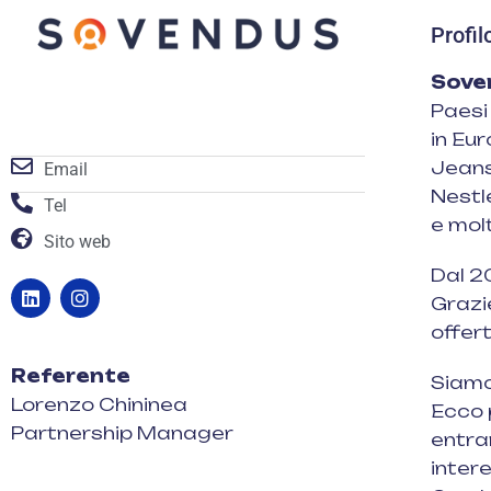
Profil
Sove
Paesi
in Eur
Jeans
Email
Nestl
Tel
e molti
Sito web
Dal 2
SE
Grazie
OR
offert
E-m
Referente
Siamo
in
Lorenzo Chininea
Ecco 
Tel.
Partnership Manager
entram
intere
Con