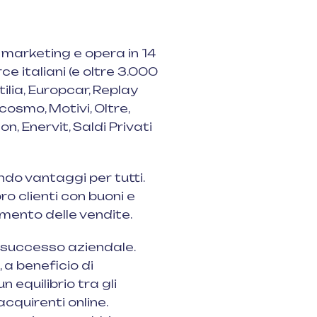
marketing e opera in 14
 italiani (e oltre 3.000
rtilia, Europcar, Replay
osmo, Motivi, Oltre,
, Enervit, Saldi Privati
do vantaggi per tutti.
MENU
ro clienti con buoni e
umento delle vendite.
Home
e
ite)
Eh!Wards 2026
l successo aziendale.
pi
 a beneficio di
Chi siamo
n equilibrio tra gli
Le edizioni
acquirenti online.