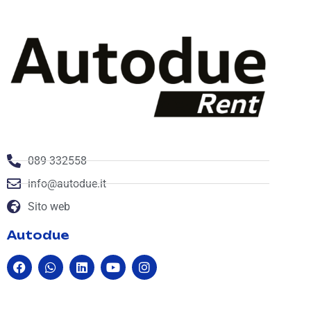
089 332558
info@autodue.it
Sito web
Autodue