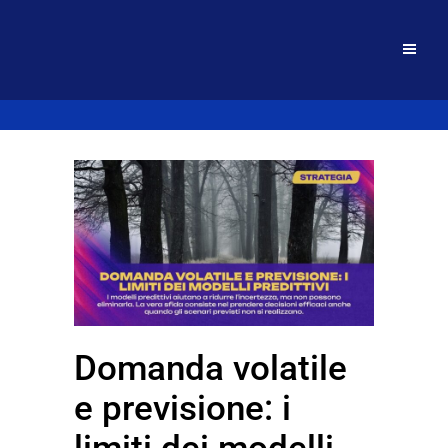
Domanda volatile
e previsione: i