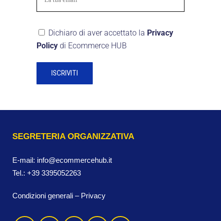
Dichiaro di aver accettato la
Privacy
Policy
di Ecommerce HUB
SEGRETERIA ORGANIZZATIVA
E-mail:
info@ecommercehub.it
Tel.:
+39 3395052263
Condizioni generali
–
Privacy