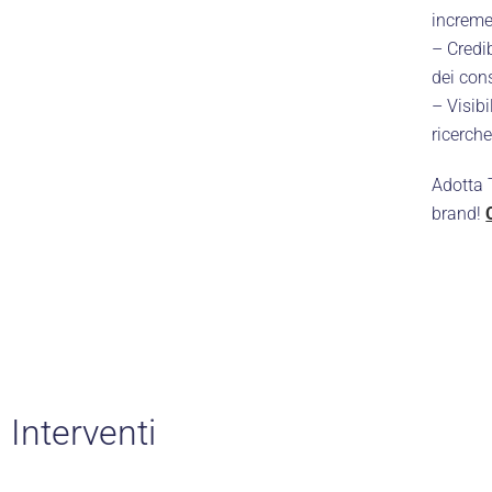
increme
– Credi
dei cons
– Visibi
ricerche
Adotta T
brand!
Interventi
SE