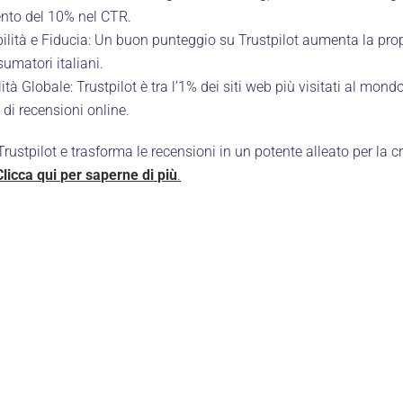
nto del 10% nel CTR.
bilità e Fiducia: Un buon punteggio su Trustpilot aumenta la pro
umatori italiani.
lità Globale: Trustpilot è tra l’1% dei siti web più visitati al mo
 di recensioni online.
rustpilot e trasforma le recensioni in un potente alleato per la c
Clicca qui per saperne di più
.
GRETERIA
ULTIME DAL BLOG