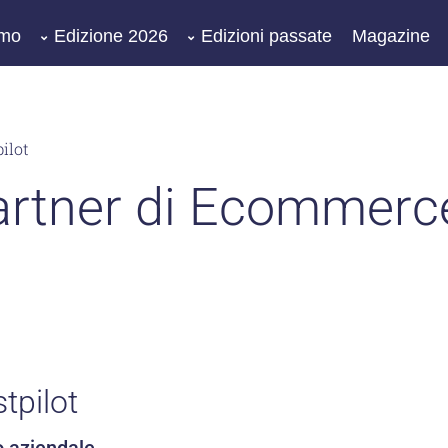
amo
Edizione 2026
Edizioni passate
Magazine
ilot
Partner di Ecommer
tpilot
o aziendale