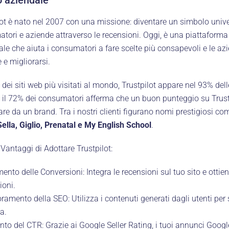
lot è nato nel 2007 con una missione: diventare un simbolo unive
tori e aziende attraverso le recensioni. Oggi, è una piattaforma
le che aiuta i consumatori a fare scelte più consapevoli e le azie
 e migliorarsi.
 dei siti web più visitati al mondo, Trustpilot appare nel 93% dell
ia, il 72% dei consumatori afferma che un buon punteggio su Trust
are da un brand. Tra i nostri clienti figurano nomi prestigiosi c
ella, Giglio, Prenatal e My English School
.
 Vantaggi di Adottare Trustpilot:
ento delle Conversioni: Integra le recensioni sul tuo sito e ottien
ioni.
ramento della SEO: Utilizza i contenuti generati dagli utenti per 
ca.
to del CTR: Grazie ai Google Seller Rating, i tuoi annunci Goo