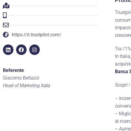
-
Trustpi
-
consuma
-
imparzia
https://it.trustpilot.com/
crescere
Tra l’1%
In Ital
acquist
Referente
Banca S
Giacomo Bettazzi
Scopri i
Head of Marketing Italia
– Increm
convers
– Miglio
di ricer
– Aumen