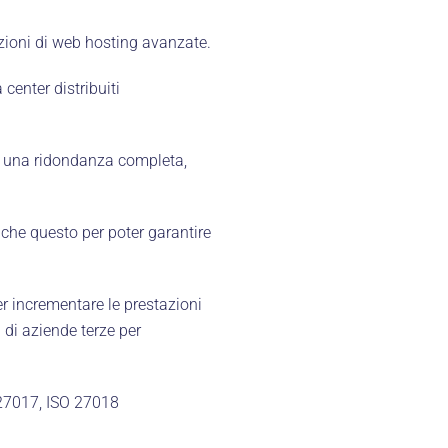
zioni di web hosting avanzate.
 center distribuiti
re una ridondanza completa,
MENU
anche questo per poter garantire
Home
e
r incrementare le prestazioni
ite)
Eh!Wards 2026
 di aziende terze per
pi
Chi siamo
Le edizioni
 27017, ISO 27018
Diventa partner
 il tuo