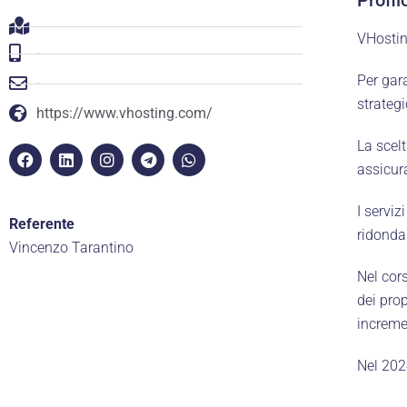
VHostin
-
Per gara
-
strategi
https://www.vhosting.com/
La scel
assicur
SE
I serviz
Referente
ridondan
OR
Vincenzo Tarantino
Nel cor
E-ma
dei prop
Tel.:
incremen
Cond
Nel 202