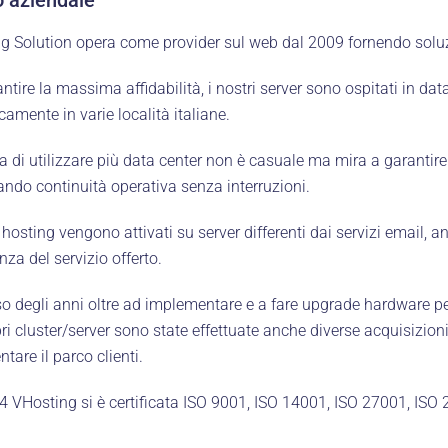
g Solution opera come provider sul web dal 2009 fornendo solu
ntire la massima affidabilità, i nostri server sono ospitati in data
camente in varie località italiane.
ta di utilizzare più data center non è casuale ma mira a garanti
ando continuità operativa senza interruzioni.
GRETERIA
ULTIME DAL BLOG
i hosting vengono attivati su server differenti dai servizi email, 
za del servizio offerto.
GANIZZATIVA
Ogni sconto crea un precedent
so degli anni oltre ad implementare e a fare upgrade hardware pe
(anche quando aumenta le vend
il:
info@ecommercehub.it
ri cluster/server sono state effettuate anche diverse acquisizioni
+39 3395052263
Quando un ecommerce ha trop
tare il parco clienti.
prodotti (e il problema non è il
izioni generali
–
Privacy
4 VHosting si è certificata ISO 9001, ISO 14001, ISO 27001, ISO
catalogo)
Perché il customer care conosce