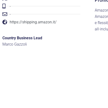
-
Amazon 
-
Amazon.
https://shipping.amazon.it/
e fless
all-incl
Country Business Lead
Marco Gazzoli