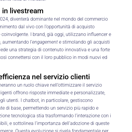
 in livestream
l 2024, diventerà dominante nel mondo del commercio
enimento dal vivo con l’opportunità di acquisto
coinvolgente. I brand, già oggi, utilizzano influencer e
e, aumentando l’
engagement
e stimolando gli acquisti
iede una strategia di contenuto innovativa e una forte
così connettersi con il loro pubblico in modi nuovi ed
fficienza nel servizio clienti
ranno un ruolo chiave nell’ottimizzare il servizio
ligenti offrono risposte immediate e personalizzate,
i utenti. I chatbot, in particolare, gestiscono
ste di base, permettendo un servizio più rapido e
ione tecnologica stia trasformando l’interazione con i
sibili, e sottolinea l’importanza dell’adozione di queste
mmerce. Questa evoluzione si rivela fondamentale per