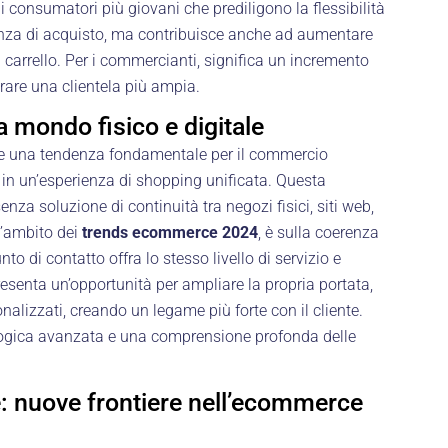
a i consumatori più giovani che prediligono la flessibilità
ienza di acquisto, ma contribuisce anche ad aumentare
el carrello. Per i commercianti, significa un incremento
irare una clientela più ampia.
a mondo fisico e digitale
e una tendenza fondamentale per il commercio
e in un’esperienza di shopping unificata. Questa
nza soluzione di continuità tra negozi fisici, siti web,
l’ambito dei
trends ecommerce 2024
, è sulla coerenza
to di contatto offra lo stesso livello di servizio e
presenta un’opportunità per ampliare la propria portata,
sonalizzati, creando un legame più forte con il cliente.
logica avanzata e una comprensione profonda delle
e: nuove frontiere nell’ecommerce