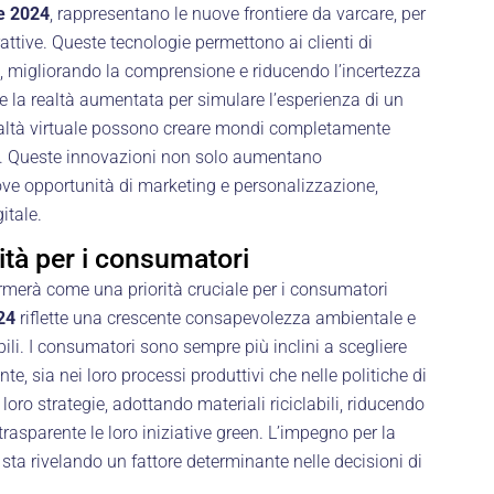
 2024
, rappresentano le nuove frontiere da varcare, per
attive. Queste tecnologie permettono ai clienti di
o, migliorando la comprensione e riducendo l’incertezza
are la realtà aumentata per simulare l’esperienza di un
realtà virtuale possono creare mondi completamente
a. Queste innovazioni non solo aumentano
ove opportunità di marketing e personalizzazione,
itale.
rità per i consumatori
ermerà come una priorità cruciale per i consumatori
24
riflette una crescente consapevolezza ambientale e
ili. I consumatori sono sempre più inclini a scegliere
 sia nei loro processi produttivi che nelle politiche di
 loro strategie, adottando materiali riciclabili, riducendo
sparente le loro iniziative green. L’impegno per la
 sta rivelando un fattore determinante nelle decisioni di