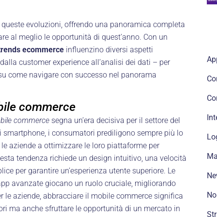
e queste evoluzioni, offrendo una panoramica completa
tare al meglio le opportunità di quest’anno. Con un
trends ecommerce
influenzino diversi aspetti
Ap
dalla customer experience all’analisi dei dati – per
ica su come navigare con successo nel panorama
Co
Co
ile commerce
Int
bile commerce
segna un’era decisiva per il settore del
i smartphone, i consumatori prediligono sempre più lo
Lo
le aziende a ottimizzare le loro piattaforme per
Ma
esta tendenza richiede un design intuitivo, una velocità
ice per garantire un’esperienza utente superiore. Le
Ne
app avanzate giocano un ruolo cruciale, migliorando
No
er le aziende, abbracciare il mobile commerce significa
ri ma anche sfruttare le opportunità di un mercato in
St