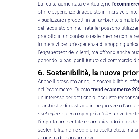
La realtà aumentata e virtuale, nell’
ecommerce
offrire esperienze di acquisto immersive e inter
visualizzare i prodotti in un ambiente simulat
dell’acquisto online. I retailer possono utilizz
prodotto in un contesto reale, mentre con la 
immersivi per un’esperienza di shopping unic
l’
engagement
dei clienti, ma offrono anche nu
ponendo le basi per il futuro del commercio dig
6. Sostenibilità, la nuova prio
Anche il prossimo anno, la sostenibilità si aff
nell’ecommerce. Questo
trend ecommerce 20
un interesse per pratiche di acquisto responsab
marchi che dimostrano impegno verso l’ambiente,
packaging
. Questo spinge i
retailer
a rivedere le
l’impatto ambientale e comunicando in modo tra
sostenibilità non è solo una scelta etica, ma si
acquisto dei consumatori.