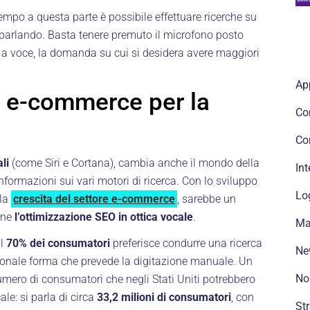
tempo a questa parte è possibile effettuare ricerche su
a parlando. Basta tenere premuto il microfono posto
re, a voce, la domanda su cui si desidera avere maggiori
Ap
 e-commerce per la
Co
Co
li
(come Siri e Cortana), cambia anche il mondo della
Int
nformazioni sui vari motori di ricerca. Con lo sviluppo
Lo
 la
crescita del settore e-commerce
, sarebbe un
one
l’ottimizzazione SEO in ottica vocale
.
Ma
il
70% dei consumatori
preferisce condurre una ricerca
Ne
zionale forma che prevede la digitazione manuale. Un
No
numero di consumatori che negli Stati Uniti potrebbero
ale: si parla di circa
33,2 milioni di consumatori
, con
St